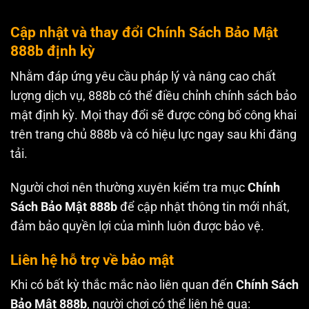
Cập nhật và thay đổi Chính Sách Bảo Mật
888b định kỳ
Nhằm đáp ứng yêu cầu pháp lý và nâng cao chất
lượng dịch vụ, 888b có thể điều chỉnh chính sách bảo
mật định kỳ. Mọi thay đổi sẽ được công bố công khai
trên trang chủ 888b và có hiệu lực ngay sau khi đăng
tải.
Người chơi nên thường xuyên kiểm tra mục
Chính
Sách Bảo Mật 888b
để cập nhật thông tin mới nhất,
đảm bảo quyền lợi của mình luôn được bảo vệ.
Liên hệ hỗ trợ về bảo mật
Khi có bất kỳ thắc mắc nào liên quan đến
Chính Sách
Bảo Mật 888b
, người chơi có thể liên hệ qua: