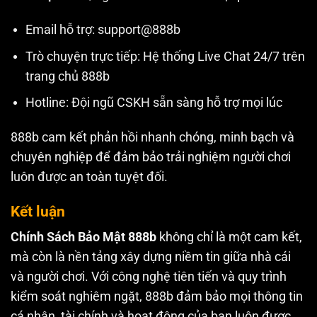
Email hỗ trợ: support@888b
Trò chuyện trực tiếp: Hệ thống Live Chat 24/7 trên
trang chủ 888b
Hotline: Đội ngũ CSKH sẵn sàng hỗ trợ mọi lúc
888b cam kết phản hồi nhanh chóng, minh bạch và
chuyên nghiệp để đảm bảo trải nghiệm người chơi
luôn được an toàn tuyệt đối.
Kết luận
Chính Sách Bảo Mật 888b
không chỉ là một cam kết,
mà còn là nền tảng xây dựng niềm tin giữa nhà cái
và người chơi. Với công nghệ tiên tiến và quy trình
kiểm soát nghiêm ngặt, 888b đảm bảo mọi thông tin
cá nhân, tài chính và hoạt động của bạn luôn được