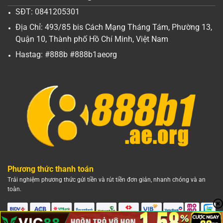
SĐT: 0841205301
Địa Chỉ: 493/85 bis Cách Mạng Tháng Tám, Phường 13,
Quận 10, Thành phố Hồ Chí Minh, Việt Nam
Hastag: #888b #888b1aeorg
Phương thức thanh toán
Trải nghiệm phương thức gửi tiền và rút tiền đơn giản, nhanh chóng và an
toàn.