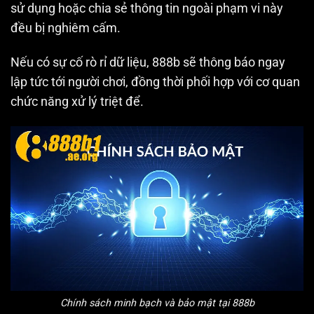
sử dụng hoặc chia sẻ thông tin ngoài phạm vi này
đều bị nghiêm cấm.
Nếu có sự cố rò rỉ dữ liệu, 888b sẽ thông báo ngay
lập tức tới người chơi, đồng thời phối hợp với cơ quan
chức năng xử lý triệt để.
Chính sách minh bạch và bảo mật tại 888b