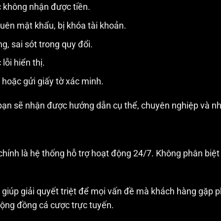
ặc không nhận được tiền.
quên mật khẩu, bị khóa tài khoản.
, sai sót trong quy đổi.
ỗi hiển thị.
 hoặc gửi giấy tờ xác minh.
 bạn sẽ nhận được hướng dẫn cụ thể, chuyên nghiệp và n
hính là hệ thống hỗ trợ hoạt động 24/7. Không phân biệt
, giúp giải quyết triệt để mọi vấn đề mà khách hàng gặp 
cộng đồng cá cược trực tuyến.