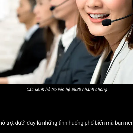
Các kênh hỗ trợ liên hệ 888b nhanh chóng
 hỗ trợ, dưới đây là những tình huống phổ biến mà bạn nê