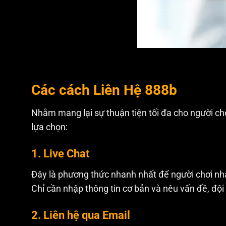
Các cách Liên Hệ 888b
Nhằm mang lại sự thuận tiện tối đa cho người ch
lựa chọn:
1. Live Chat
Đây là phương thức nhanh nhất để người chơi nhậ
Chỉ cần nhập thông tin cơ bản và nêu vấn đề, độ
2. Liên hệ qua Email