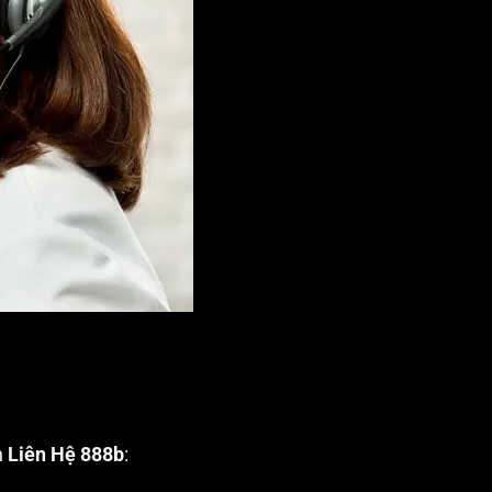
n
Liên Hệ 888b
: