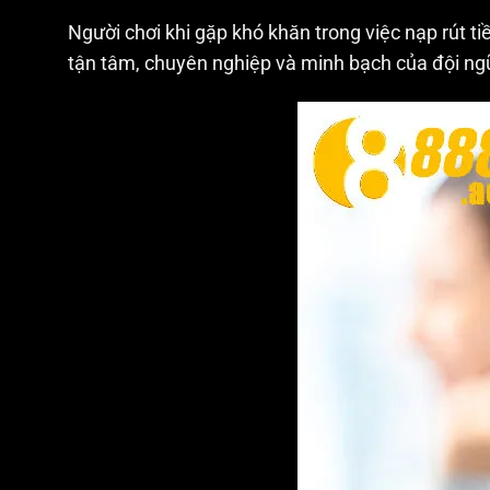
Người chơi khi gặp khó khăn trong việc nạp rút t
tận tâm, chuyên nghiệp và minh bạch của đội ng