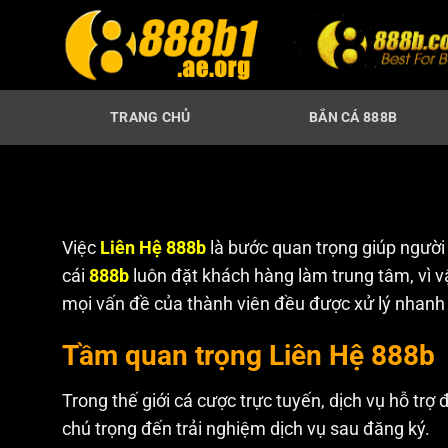
Bỏ
qua
nội
dung
TRANG CHỦ
BẮN CÁ 888B
Việc
Liên Hệ 888b
là bước quan trọng giúp người 
cái
888b
luôn đặt khách hàng làm trung tâm, vì
mọi vấn đề của thành viên đều được xử lý nhanh 
Tầm quan trọng Liên Hệ 888b
Trong thế giới cá cược trực tuyến, dịch vụ hỗ tr
chú trọng đến trải nghiệm dịch vụ sau đăng ký.