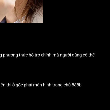
ng phương thức hỗ trợ chính mà người dùng có thể
ển thị ở góc phải màn hình trang chủ 888b.