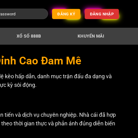
ĐĂNG KÝ
ĐĂNG NHẬP
XỔ SỐ 888B
KHUYẾN MÃI
 Đỉnh Cao Đam Mê
 lệ kèo hấp dẫn, danh mục trận đấu đa dạng và
ực kỳ sôi động.
n tiến và dịch vụ chuyên nghiệp. Nhà cái đã hợp
t theo thời gian thực và phản ánh đúng diễn biến