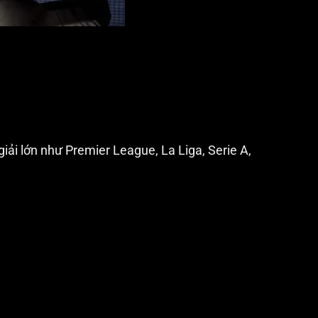
giải lớn như Premier League, La Liga, Serie A,