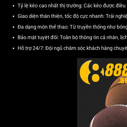
Tỷ lệ kèo cao nhất thị trường: Các kèo được điều 
Giao diện thân thiện, tốc độ cực nhanh: Trải nghi
Đa dạng môn thể thao: Từ truyền thống như bóng
Bảo mật tuyệt đối: Toàn bộ thông tin cá nhân, lị
Hỗ trợ 24/7: Đội ngũ chăm sóc khách hàng chuyên 