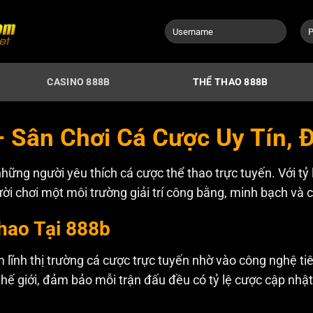
CASINO 888B
THỂ THAO 888B
 Sân Chơi Cá Cược Uy Tín,
ững người yêu thích cá cược thể thao trực tuyến. Với tỷ
 chơi một môi trường giải trí công bằng, minh bạch và c
hao Tại 888b
lĩnh thị trường cá cược trực tuyến nhờ vào công nghệ tiê
 thế giới, đảm bảo mỗi trận đấu đều có tỷ lệ cược cập nhậ