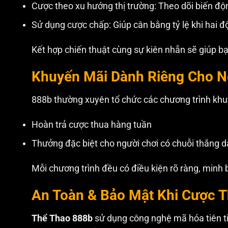
Cược theo xu hướng thị trường: Theo dõi biến độn
Sử dụng cược chấp: Giúp cân bằng tỷ lệ khi hai độ
Kết hợp chiến thuật cùng sự kiên nhẫn sẽ giúp b
Khuyến Mãi Dành Riêng Cho N
888b thường xuyên tổ chức các chương trình khu
Hoàn trả cược thua hàng tuần
Thưởng đặc biệt cho người chơi có chuỗi thắng d
Mỗi chương trình đều có điều kiện rõ ràng, minh 
An Toàn & Bảo Mật Khi Cược 
Thể Thao 888b
sử dụng công nghệ mã hóa tiên ti