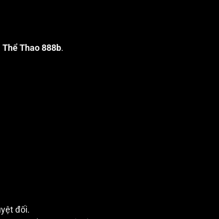
a
Thể Thao 888b
.
yệt đối.