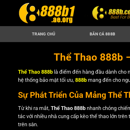
Bỏ
qua
nội
dung
TRANG CHỦ
BẮN CÁ 888B
Thể Thao 888b –
Thể Thao 888b
là điểm đến hàng đầu dành cho nh
hệ thống bảo mật tối ưu,
888b
mang đến cho người
Sự Phát Triển Của Mảng Thể T
Từ khi ra mắt,
Thể Thao 888b
nhanh chóng chiếm 
tác với nhiều nhà cung cấp kèo thể thao lớn trên
trên sân.