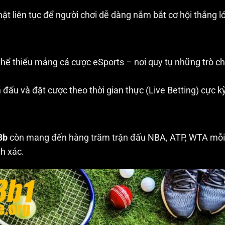
hật liên tục để người chơi dễ dàng nắm bắt cơ hội thắng l
hể thiếu mảng cá cược eSports – nơi quy tụ những trò ch
n đấu và đặt cược theo thời gian thực (Live Betting) cực k
8b
còn mang đến hàng trăm trận đấu NBA, ATP, WTA mỗi ng
nh xác.