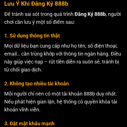
Lưu Ý Khi Đăng Ký 888b
Để tránh sai sót trong quá trình
Đăng Ký 888b
, người
chơi cần lưu ý một số điểm sau:
1. Sử dụng thông tin thật
Mọi dữ liệu bạn cung cấp như họ tên, số điện thoại,
email… cần trùng khớp với thông tin ngân hàng. Điều
này giúp việc nạp – rút tiền diễn ra suôn sẻ, tránh bị
từ chối giao dịch.
2. Không tạo nhiều tài khoản
Mỗi người chỉ nên có một tài khoản 888b duy nhất.
Nếu phát hiện gian lận, hệ thống có quyền khóa tài
khoản vĩnh viễn.
3. Đặt mật khẩu mạnh