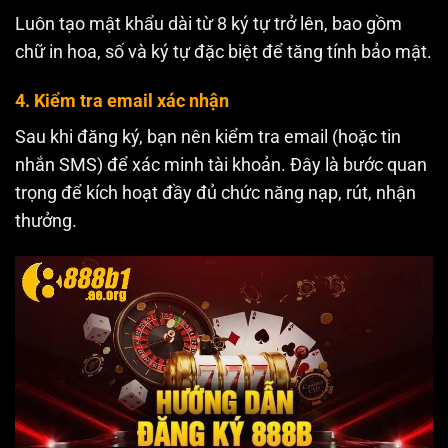
Luôn tạo mật khẩu dài từ 8 ký tự trở lên, bao gồm
chữ in hoa, số và ký tự đặc biệt để tăng tính bảo mật.
4. Kiểm tra email xác nhận
Sau khi đăng ký, bạn nên kiểm tra email (hoặc tin
nhắn SMS) để xác minh tài khoản. Đây là bước quan
trọng để kích hoạt đầy đủ chức năng nạp, rút, nhận
thưởng.