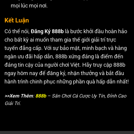
mọi lúc mọi nơi.
Kết Luận
Có thể nói,
Đăng Ký 888b
là bước khởi đầu hoàn hảo
cho bất kỳ ai muốn tham gia thế giới giải trí trực
tuyến đẳng cấp. Với sự bảo mật, minh bạch và hàng
ngàn ưu đãi hấp dẫn, 888b xứng đáng là điểm đến
đáng tin cậy của người chơi Việt. Hãy truy cập 888b
ngay hôm nay để đăng ký, nhận thưởng và bắt đầu
hành trình chinh phục những phần quà hấp dẫn nhất!
>>Xem Thêm
:
888b
– Sân Chơi Cá Cược Uy Tín, Đỉnh Cao
Giải Trí.