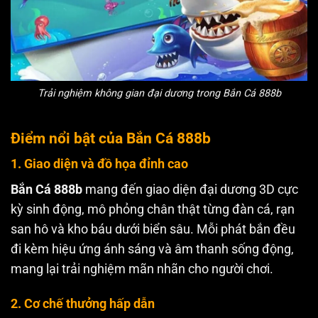
Trải nghiệm không gian đại dương trong Bắn Cá 888b
Điểm nổi bật của Bắn Cá 888b
1. Giao diện và đồ họa đỉnh cao
Bắn Cá 888b
mang đến giao diện đại dương 3D cực
kỳ sinh động, mô phỏng chân thật từng đàn cá, rạn
san hô và kho báu dưới biển sâu. Mỗi phát bắn đều
đi kèm hiệu ứng ánh sáng và âm thanh sống động,
mang lại trải nghiệm mãn nhãn cho người chơi.
2. Cơ chế thưởng hấp dẫn