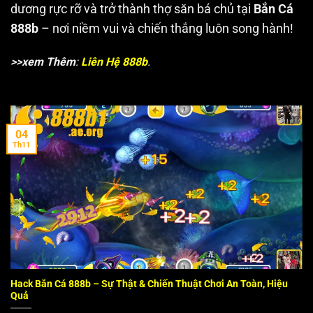
dương rực rỡ và trở thành thợ săn bá chủ tại
Bắn Cá
888b
– nơi niềm vui và chiến thắng luôn song hành!
>>xem Thêm
:
Liên Hệ 888b
.
04
Th11
Hack Bắn Cá 888b – Sự Thật & Chiến Thuật Chơi An Toàn, Hiệu
Quả