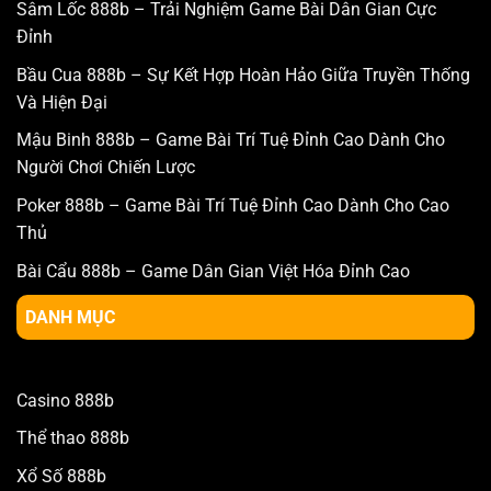
Sâm Lốc 888b – Trải Nghiệm Game Bài Dân Gian Cực
Đỉnh
Bầu Cua 888b – Sự Kết Hợp Hoàn Hảo Giữa Truyền Thống
Và Hiện Đại
Mậu Binh 888b – Game Bài Trí Tuệ Đỉnh Cao Dành Cho
Người Chơi Chiến Lược
Poker 888b – Game Bài Trí Tuệ Đỉnh Cao Dành Cho Cao
Thủ
Bài Cẩu 888b – Game Dân Gian Việt Hóa Đỉnh Cao
DANH MỤC
Bắn cá 888b
Casino 888b
Thể thao 888b
Xổ Số 888b