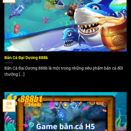
Bắn Cá Đại Dương 888b
Bắn Cá Đại Dương 888b là một trong những siêu phẩm bắn cá đổi
thưởng [...]
04
Th11