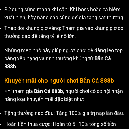
Sử dụng súng mạnh khi cần: Khi boss hoặc cá hiếm
xuất hiện, hãy nâng cấp súng để gia tăng sát thương.
Theo dõi khung giờ vàng: Tham gia vào khung giờ có
thưởng cao để tăng tỷ lệ nổ lớn.
Những mẹo nhỏ này giúp người chơi dễ dàng leo top
bảng xếp hạng và rinh thưởng khủng từ
Bắn Cá
888b
.
Khuyến mãi cho người chơi Bắn Cá 888b
Khi tham gia
Bắn Cá 888b
, người chơi có cơ hội nhận
hàng loạt khuyến mãi đặc biệt như:
Tặng thưởng nạp đầu: Tặng 100% giá trị nạp lần đầu.
Hoàn tiền thua cược: Hoàn từ 5–10% tổng số tiền