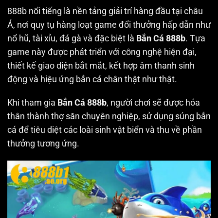
888b nổi tiếng là nền tảng giải trí hàng đầu tại châu
Á, nơi quy tụ hàng loạt game đổi thưởng hấp dẫn như
nổ hũ, tài xỉu, đá gà và đặc biệt là
Bắn Cá 888b
. Tựa
game này được phát triển với công nghệ hiện đại,
thiết kế giao diện bắt mắt, kết hợp âm thanh sinh
động và hiệu ứng bắn cá chân thật như thật.
Khi tham gia
Bắn Cá 888b
, người chơi sẽ được hóa
thân thành thợ săn chuyên nghiệp, sử dụng súng bắn
cá để tiêu diệt các loài sinh vật biển và thu về phần
thưởng tương ứng.