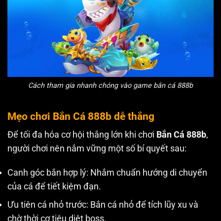
Cách tham gia nhanh chóng vào game bắn cá 888b
Mẹo chơi Bắn Cá 888b dễ thắng
Để tối đa hóa cơ hội thắng lớn khi chơi
Bắn Cá 888b
,
người chơi nên nắm vững một số bí quyết sau:
Canh góc bắn hợp lý: Nhắm chuẩn hướng di chuyển
của cá để tiết kiệm đạn.
Ưu tiên cá nhỏ trước: Bắn cá nhỏ để tích lũy xu và
chờ thời cơ tiêu diệt boss.