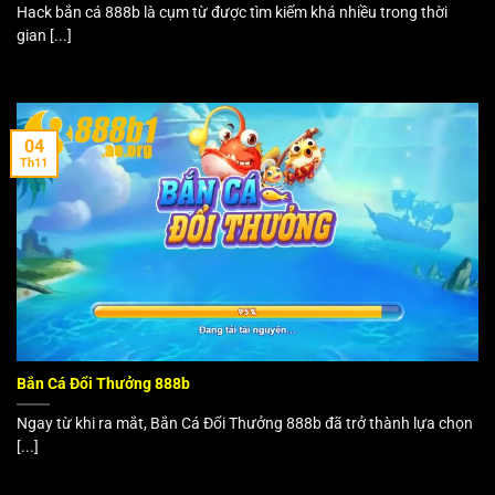
Hack bắn cá 888b là cụm từ được tìm kiếm khá nhiều trong thời
gian [...]
04
Th11
Bắn Cá Đổi Thưởng 888b
Ngay từ khi ra mắt, Bắn Cá Đổi Thưởng 888b đã trở thành lựa chọn
[...]