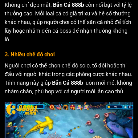
Không chỉ đẹp mắt,
Bắn Cá 888b
còn nổi bật với tỷ lệ
thưởng cao. Mỗi loại cá có giá trị xu và hệ số thưởng
khác nhau, giúp người chơi có thể săn cá nhỏ để tích
lũy hoặc nhắm đến cá boss để nhận thưởng khổng
lồ.
3. Nhiều chế độ chơi
Người chơi có thể chọn chế độ solo, tổ đội hoặc thi
đấu với người khác trong các phòng cược khác nhau.
Tính năng này giúp
Bắn Cá 888b
luôn mới mẻ, không
nhàm chán, phù hợp với cả người mới lẫn cao thủ.