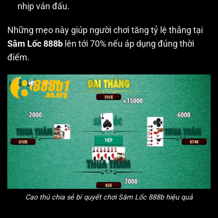
nhịp ván đấu.
Những mẹo này giúp người chơi tăng tỷ lệ thắng tại
Sâm Lốc 888b
lên tới 70% nếu áp dụng đúng thời
điểm.
Cao thủ chia sẻ bí quyết chơi Sâm Lốc 888b hiệu quả