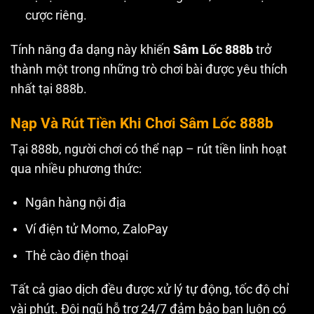
cược riêng.
Tính năng đa dạng này khiến
Sâm Lốc 888b
trở
thành một trong những trò chơi bài được yêu thích
nhất tại 888b.
Nạp Và Rút Tiền Khi Chơi Sâm Lốc 888b
Tại 888b, người chơi có thể nạp – rút tiền linh hoạt
qua nhiều phương thức:
Ngân hàng nội địa
Ví điện tử Momo, ZaloPay
Thẻ cào điện thoại
Tất cả giao dịch đều được xử lý tự động, tốc độ chỉ
vài phút. Đội ngũ hỗ trợ 24/7 đảm bảo bạn luôn có