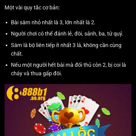
Một vài quy tắc cơ bản:
Bài sâm nhỏ nhất là 3, lớn nhất là 2.
Người chơi có thể đánh lẻ, đôi, sảnh, ba, tứ quý.
Sâm là bộ liên tiếp ít nhất 3 lá, không cần cùng
chất.
Nếu một người hết bài mà đối thủ còn 2, bị coi là
cháy và thua gấp đôi.