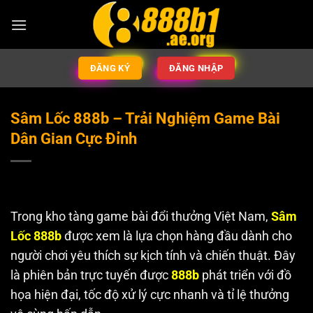
Bỏ
qua
nội
dung
ĐĂNG KÝ
ĐĂNG NHẬP
Sâm Lốc 888b – Trải Nghiệm Game Bài
Dân Gian Cực Đỉnh
Trong kho tàng game bài đổi thưởng Việt Nam,
Sâm
Lốc 888b
được xem là lựa chọn hàng đầu dành cho
người chơi yêu thích sự kịch tính và chiến thuật. Đây
là phiên bản trực tuyến được
888b
phát triển với đồ
họa hiện đại, tốc độ xử lý cực nhanh và tỉ lệ thưởng