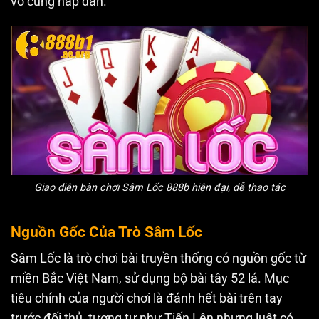
vô cùng hấp dẫn.
Giao diện bàn chơi Sâm Lốc 888b hiện đại, dễ thao tác
Nguồn Gốc Của Trò Sâm Lốc
Sâm Lốc là trò chơi bài truyền thống có nguồn gốc từ
miền Bắc Việt Nam, sử dụng bộ bài tây 52 lá. Mục
tiêu chính của người chơi là đánh hết bài trên tay
trước đối thủ, tương tự như Tiến Lên nhưng luật có