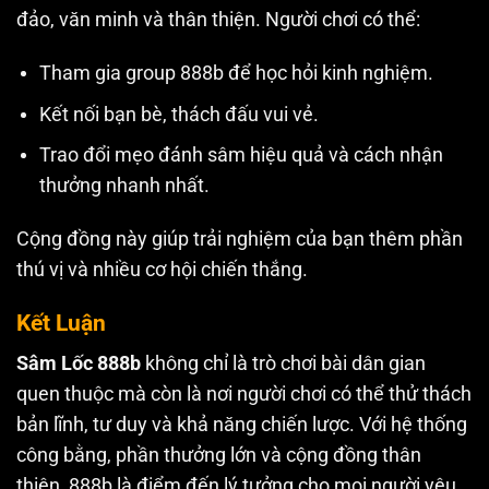
đảo, văn minh và thân thiện. Người chơi có thể:
Tham gia group 888b để học hỏi kinh nghiệm.
Kết nối bạn bè, thách đấu vui vẻ.
Trao đổi mẹo đánh sâm hiệu quả và cách nhận
thưởng nhanh nhất.
Cộng đồng này giúp trải nghiệm của bạn thêm phần
thú vị và nhiều cơ hội chiến thắng.
Kết Luận
Sâm Lốc 888b
không chỉ là trò chơi bài dân gian
quen thuộc mà còn là nơi người chơi có thể thử thách
bản lĩnh, tư duy và khả năng chiến lược. Với hệ thống
công bằng, phần thưởng lớn và cộng đồng thân
thiện, 888b là điểm đến lý tưởng cho mọi người yêu