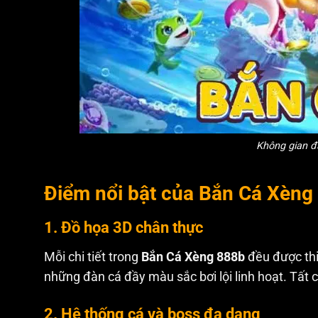
Không gian đ
Điểm nổi bật của Bắn Cá Xèng
1. Đồ họa 3D chân thực
Mỗi chi tiết trong
Bắn Cá Xèng 888b
đều được thi
những đàn cá đầy màu sắc bơi lội linh hoạt. Tất 
2. Hệ thống cá và boss đa dạng