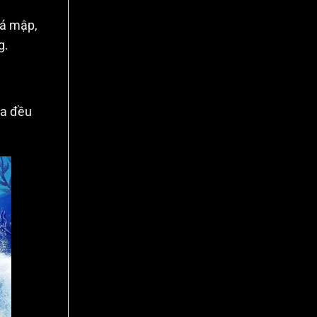
cá mập,
g.
ra đều