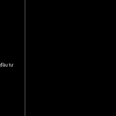
 đầu tư