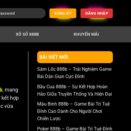
ĐĂNG KÝ
ĐĂNG NHẬP
XỔ SỐ 888B
KHUYẾN MÃI
BÀI VIẾT MỚI
Sâm Lốc 888b – Trải Nghiệm Game
Bài Dân Gian Cực Đỉnh
Bầu Cua 888b – Sự Kết Hợp Hoàn
b
, mang
Hảo Giữa Truyền Thống Và Hiện Đại
ự kết hợp
Mậu Binh 888b – Game Bài Trí Tuệ
ác vừa
Đỉnh Cao Dành Cho Người Chơi
Chiến Lược
Poker 888b – Game Bài Trí Tuệ Đỉnh