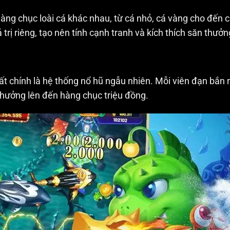
 hàng chục loài cá khác nhau, từ cá nhỏ, cá vàng cho đến 
 trị riêng, tạo nên tính cạnh tranh và kích thích săn thưởn
t chính là hệ thống nổ hũ ngẫu nhiên. Mỗi viên đạn bắn 
thưởng lên đến hàng chục triệu đồng.