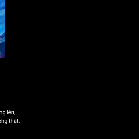
ng lên,
ơng thật.