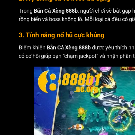
Trong
Bắn Cá Xèng 888b
, người chơi sẽ bắt gặp
rồng biển và boss khổng lồ. Mỗi loại cá đều có giá
3. Tính năng nổ hũ cực khủng
Điểm khiến
Bắn Cá Xèng 888b
được yêu thích nhấ
có cơ hội giúp bạn “chạm jackpot” và nhận phần 