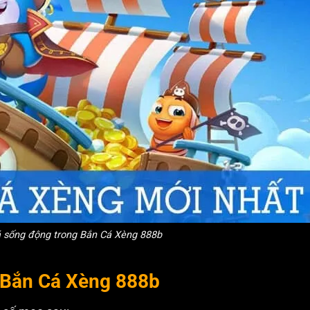
á sống động trong Bắn Cá Xèng 888b
g Bắn Cá Xèng 888b