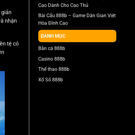
Cao Dành Cho Cao Thủ
 giản
Bài Cẩu 888b – Game Dân Gian Việt
 và nhận
Hóa Đỉnh Cao
DANH MỤC
ền tệ có
Bắn cá 888b
ền
Casino 888b
Thể thao 888b
Xổ Số 888b