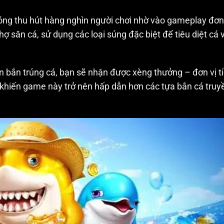
ng thu hút hàng nghìn người chơi nhờ vào gameplay đơn
ợ săn cá, sử dụng các loại súng đặc biệt để tiêu diệt cá
ần bắn trúng cá, bạn sẽ nhận được xèng thưởng – đơn vị ti
m khiến game này trở nên hấp dẫn hơn các tựa bắn cá truy