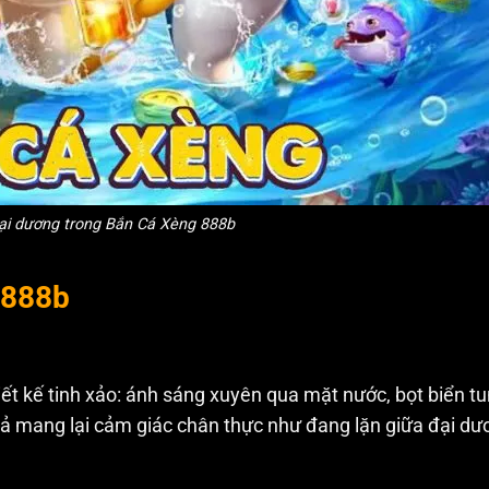
ại dương trong Bắn Cá Xèng 888b
 888b
ết kế tinh xảo: ánh sáng xuyên qua mặt nước, bọt biển tu
cả mang lại cảm giác chân thực như đang lặn giữa đại dư