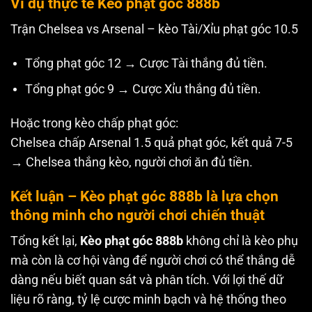
Ví dụ thực tế Kèo phạt góc 888b
Trận Chelsea vs Arsenal – kèo Tài/Xỉu phạt góc 10.5
Tổng phạt góc 12 → Cược Tài thắng đủ tiền.
Tổng phạt góc 9 → Cược Xỉu thắng đủ tiền.
Hoặc trong kèo chấp phạt góc:
Chelsea chấp Arsenal 1.5 quả phạt góc, kết quả 7-5
→ Chelsea thắng kèo, người chơi ăn đủ tiền.
Kết luận – Kèo phạt góc 888b là lựa chọn
thông minh cho người chơi chiến thuật
Tổng kết lại,
Kèo phạt góc 888b
không chỉ là kèo phụ
mà còn là cơ hội vàng để người chơi có thể thắng dễ
dàng nếu biết quan sát và phân tích. Với lợi thế dữ
liệu rõ ràng, tỷ lệ cược minh bạch và hệ thống theo