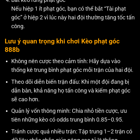
Nếu hiệp 1 ít phạt góc, bạn có thể bắt “Tài phạt
góc” ở hiệp 2 vì lúc này hai đội thường tăng tốc tấn
công.
Lưu ý quan trọng khi chơi Kèo phạt góc
888b
Không nên cược theo cảm tính: Hãy dựa vào
thống kê trung bình phạt góc mỗi trận của hai đội.
Theo dõi diễn biến trận đấu: Khi một đội đang bị
dẫn bàn, khả năng họ tấn công và kiếm phạt góc
sẽ cao hơn.
Quản lý vốn thông minh: Chia nhỏ tiền cược, ưu
tiên những kèo có odds trung bình 0.85–0.95.
Tránh cược quá nhiều trận: Tập trung 1–2 trận có