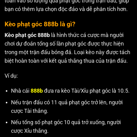
toàn vào số lượng quả phạt góc trong trận đấu, giúp
bạn có thêm lựa chọn độc đáo và dễ phân tích hơn.
Kèo phạt góc 888b là gì?
Kèo phạt góc 888b
là hình thức cá cược mà người
chơi dự đoán tổng số lần phạt góc được thực hiện
trong một trận đấu bóng đá. Loại kèo này được tách
biệt hoàn toàn với kết quả thắng thua của trận đấu.
Ví dụ:
Nhà cái
888b
đưa ra kèo Tài/Xỉu phạt góc là 10.5.
Nếu trận đấu có 11 quả phạt góc trở lên, người
cược Tài thắng.
Nếu tổng số phạt góc 10 quả trở xuống, người
cược Xỉu thắng.