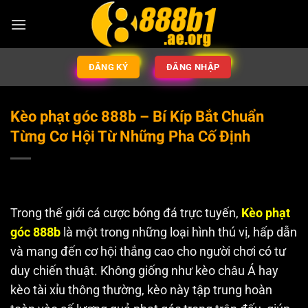
Bỏ
qua
nội
dung
ĐĂNG KÝ
ĐĂNG NHẬP
Kèo phạt góc 888b – Bí Kíp Bắt Chuẩn
Từng Cơ Hội Từ Những Pha Cố Định
Trong thế giới cá cược bóng đá trực tuyến,
Kèo phạt
góc 888b
là một trong những loại hình thú vị, hấp dẫn
và mang đến cơ hội thắng cao cho người chơi có tư
duy chiến thuật. Không giống như kèo châu Á hay
kèo tài xỉu thông thường, kèo này tập trung hoàn