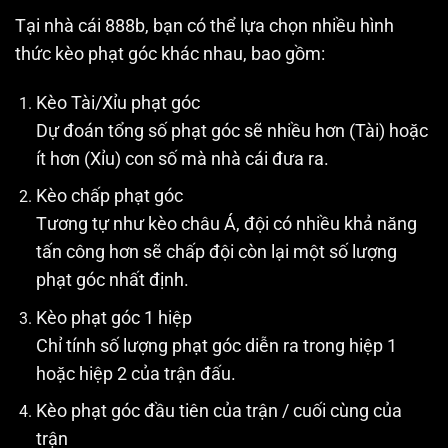
Tại nhà cái 888b, bạn có thể lựa chọn nhiều hình
thức kèo phạt góc khác nhau, bao gồm:
Kèo Tài/Xỉu phạt góc
Dự đoán tổng số phạt góc sẽ nhiều hơn (Tài) hoặc
ít hơn (Xỉu) con số mà nhà cái đưa ra.
Kèo chấp phạt góc
Tương tự như kèo châu Á, đội có nhiều khả năng
tấn công hơn sẽ chấp đội còn lại một số lượng
phạt góc nhất định.
Kèo phạt góc 1 hiệp
Chỉ tính số lượng phạt góc diễn ra trong hiệp 1
hoặc hiệp 2 của trận đấu.
Kèo phạt góc đầu tiên của trận / cuối cùng của
trận