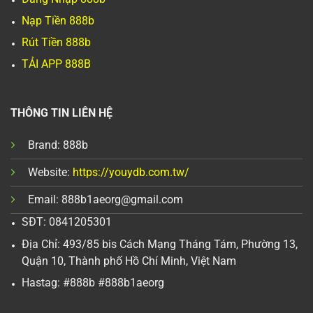
Nạp Tiền 888b
Rút Tiền 888b
TẢI APP 888B
THÔNG TIN LIÊN HỆ
Brand: 888b
Website:
https://youydb.com.tw/
Email:
888b1aeorg@gmail.com
SĐT: 0841205301
Địa Chỉ: 493/85 bis Cách Mạng Tháng Tám, Phường 13,
Quận 10, Thành phố Hồ Chí Minh, Việt Nam
Hastag: #888b #888b1aeorg