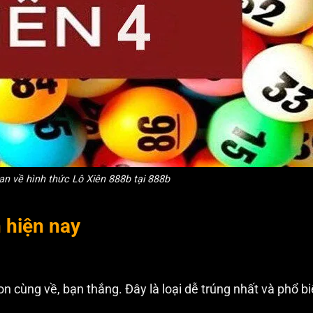
uan về hình thức Lô Xiên 888b tại 888b
 hiện nay
on cùng về, bạn thắng. Đây là loại dễ trúng nhất và phổ b