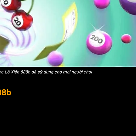
ợc Lô Xiên 888b dễ sử dụng cho mọi người chơi
88b