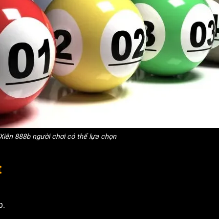
 Xiên 888b người chơi có thể lựa chọn
t
b.