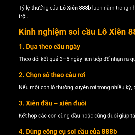
Tỷ lệ thưởng của
Lô Xiên 888b
luôn nằm trong nhó
trội.
Kinh nghiệm soi cầu Lô Xiên 8
1. Dựa theo cầu ngày
Theo dõi kết quả 3–5 ngày liên tiếp để nhận ra quy
2. Chọn số theo cầu rơi
Nếu một con lô thường xuyên rơi trong nhiều kỳ, 
3. Xiên đầu – xiên đuôi
Kết hợp các con cùng đầu hoặc cùng đuôi giúp t
4. Dùng công cụ soi cầu của 888b