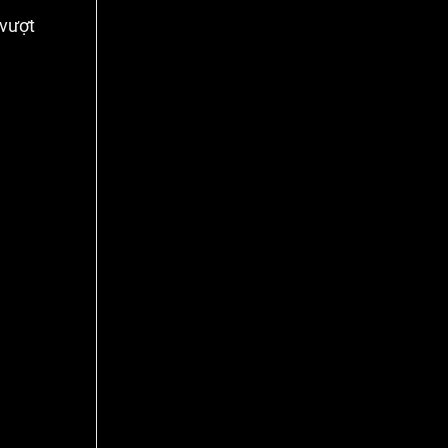
 vượt
.