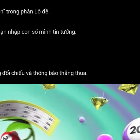
n” trong phần Lô đề.
 bạn nhập con số mình tin tưởng.
g đối chiếu và thông báo thắng thua.