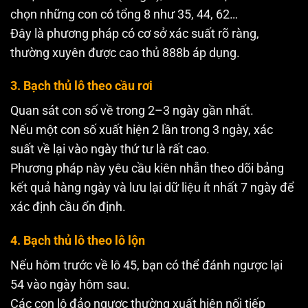
chọn những con có tổng 8 như 35, 44, 62…
Đây là phương pháp có cơ sở xác suất rõ ràng,
thường xuyên được cao thủ 888b áp dụng.
3. Bạch thủ lô theo cầu rơi
Quan sát con số về trong 2–3 ngày gần nhất.
Nếu một con số xuất hiện 2 lần trong 3 ngày, xác
suất về lại vào ngày thứ tư là rất cao.
Phương pháp này yêu cầu kiên nhẫn theo dõi bảng
kết quả hàng ngày và lưu lại dữ liệu ít nhất 7 ngày để
xác định cầu ổn định.
4. Bạch thủ lô theo lô lộn
Nếu hôm trước về lô 45, bạn có thể đánh ngược lại
54 vào ngày hôm sau.
Các con lô đảo ngược thường xuất hiện nối tiếp