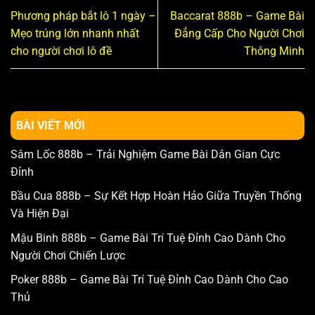
Phương pháp bắt lô 1 ngày –
Baccarat 888b – Game Bài
Mẹo trúng lớn nhanh nhất
Đẳng Cấp Cho Người Chơi
cho người chơi lô đề
Thông Minh
BÀI VIẾT MỚI
Sâm Lốc 888b – Trải Nghiệm Game Bài Dân Gian Cực
Đỉnh
Bầu Cua 888b – Sự Kết Hợp Hoàn Hảo Giữa Truyền Thống
Và Hiện Đại
Mậu Binh 888b – Game Bài Trí Tuệ Đỉnh Cao Dành Cho
Người Chơi Chiến Lược
Poker 888b – Game Bài Trí Tuệ Đỉnh Cao Dành Cho Cao
Thủ