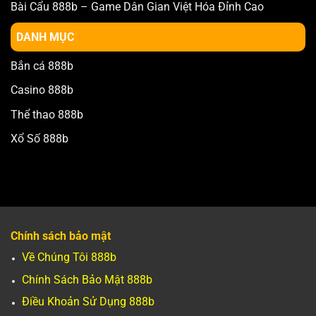
Bài Cẩu 888b – Game Dân Gian Việt Hóa Đỉnh Cao
DANH MỤC
Bắn cá 888b
Casino 888b
Thể thao 888b
Xổ Số 888b
Chính sách bảo mật
Về Chúng Tôi 888b
Chính Sách Bảo Mật 888b
Điều Khoản Sử Dụng 888b