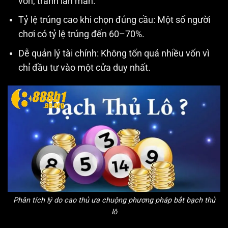
vốn, tránh lan man.
Tỷ lệ trúng cao khi chọn đúng cầu: Một số người
chơi có tỷ lệ trúng đến 60–70%.
Dễ quản lý tài chính: Không tốn quá nhiều vốn vì
chỉ đầu tư vào một cửa duy nhất.
Phân tích lý do cao thủ ưa chuộng phương pháp bắt bạch thủ
lô