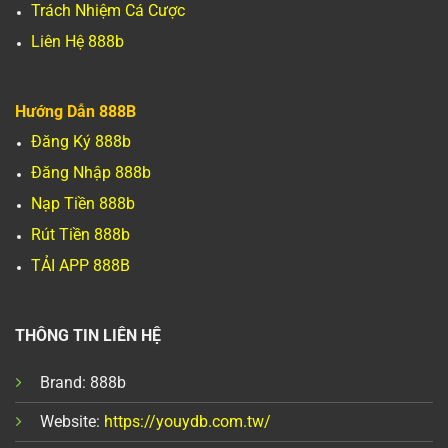
Trách Nhiệm Cá Cược
Liên Hệ 888b
Hướng Dẫn 888B
Đăng Ký 888b
Đăng Nhập 888b
Nạp Tiền 888b
Rút Tiền 888b
TẢI APP 888B
THÔNG TIN LIÊN HỆ
Brand: 888b
Website:
https://youydb.com.tw/