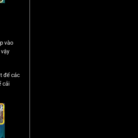
ệp vào
 vậy
t để các
ể cải