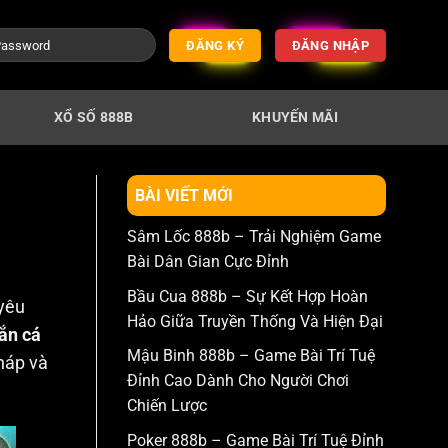
ĐĂNG KÝ
ĐĂNG NHẬP
XỔ SỐ 888B
KHUYẾN MÃI
BÀI VIẾT MỚI
Sâm Lốc 888b – Trải Nghiệm Game
Bài Dân Gian Cực Đỉnh
Bầu Cua 888b – Sự Kết Hợp Hoàn
 yêu
Hảo Giữa Truyền Thống Và Hiện Đại
ắn cá
Mậu Binh 888b – Game Bài Trí Tuệ
pháp và
Đỉnh Cao Dành Cho Người Chơi
Chiến Lược
Poker 888b – Game Bài Trí Tuệ Đỉnh