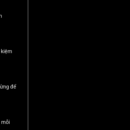
h
t kiệm
dừng để
– mỗi