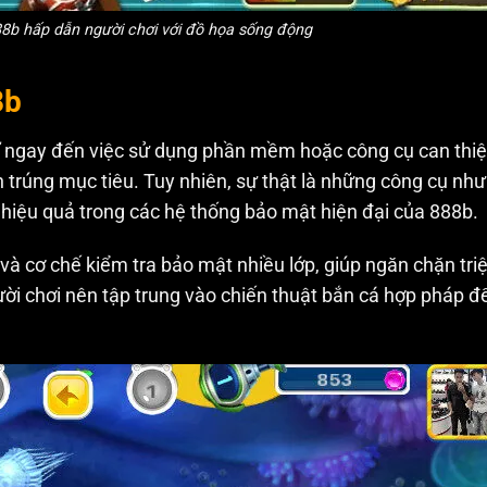
88b hấp dẫn người chơi với đồ họa sống động
8b
hĩ ngay đến việc sử dụng phần mềm hoặc công cụ can thi
 trúng mục tiêu. Tuy nhiên, sự thật là những công cụ như
iệu quả trong các hệ thống bảo mật hiện đại của 888b.
à cơ chế kiểm tra bảo mật nhiều lớp, giúp ngăn chặn triệ
người chơi nên tập trung vào chiến thuật bắn cá hợp pháp đ