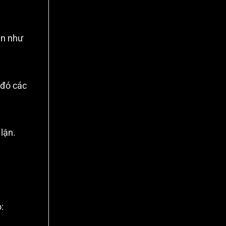
ần như
 đó các
lận.
: