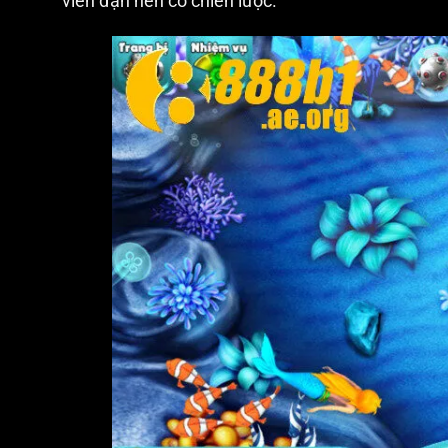
viên đạn nên có chiến lược.