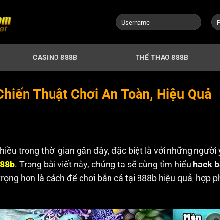
CASINO 888B
THỂ THAO 888B
Chiến Thuật Chơi An Toàn, Hiệu Quả
iều trong thời gian gần đây, đặc biệt là với những người
88b
. Trong bài viết này, chúng ta sẽ cùng tìm hiểu
hack b
 trọng hơn là cách để chơi bắn cá tại 888b hiệu quả, hợp 