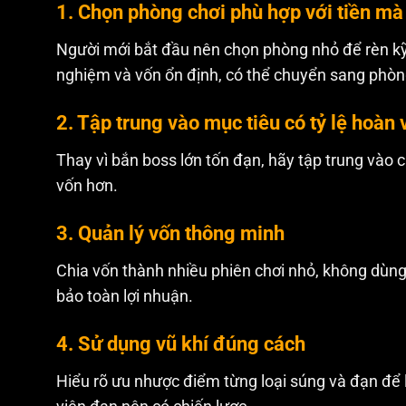
1. Chọn phòng chơi phù hợp với tiền mà
Người mới bắt đầu nên chọn phòng nhỏ để rèn k
nghiệm và vốn ổn định, có thể chuyển sang phòng
2. Tập trung vào mục tiêu có tỷ lệ hoàn
Thay vì bắn boss lớn tốn đạn, hãy tập trung vào c
vốn hơn.
3. Quản lý vốn thông minh
Chia vốn thành nhiều phiên chơi nhỏ, không dùng
bảo toàn lợi nhuận.
4. Sử dụng vũ khí đúng cách
Hiểu rõ ưu nhược điểm từng loại súng và đạn để