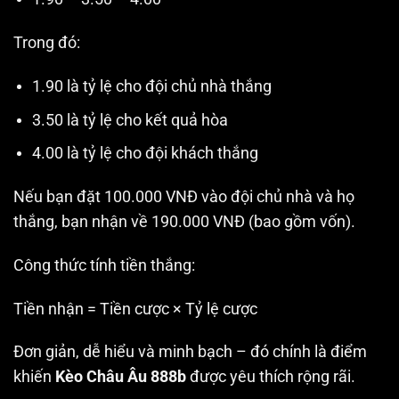
Trong đó:
1.90 là tỷ lệ cho đội chủ nhà thắng
3.50 là tỷ lệ cho kết quả hòa
4.00 là tỷ lệ cho đội khách thắng
Nếu bạn đặt 100.000 VNĐ vào đội chủ nhà và họ
thắng, bạn nhận về 190.000 VNĐ (bao gồm vốn).
Công thức tính tiền thắng:
Tiền nhận = Tiền cược × Tỷ lệ cược
Đơn giản, dễ hiểu và minh bạch – đó chính là điểm
khiến
Kèo Châu Âu 888b
được yêu thích rộng rãi.