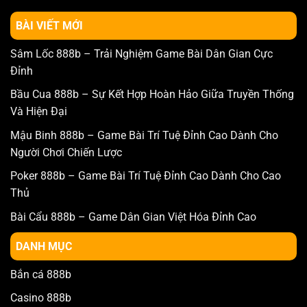
BÀI VIẾT MỚI
Sâm Lốc 888b – Trải Nghiệm Game Bài Dân Gian Cực
Đỉnh
Bầu Cua 888b – Sự Kết Hợp Hoàn Hảo Giữa Truyền Thống
Và Hiện Đại
Mậu Binh 888b – Game Bài Trí Tuệ Đỉnh Cao Dành Cho
Người Chơi Chiến Lược
Poker 888b – Game Bài Trí Tuệ Đỉnh Cao Dành Cho Cao
Thủ
Bài Cẩu 888b – Game Dân Gian Việt Hóa Đỉnh Cao
DANH MỤC
Bắn cá 888b
Casino 888b