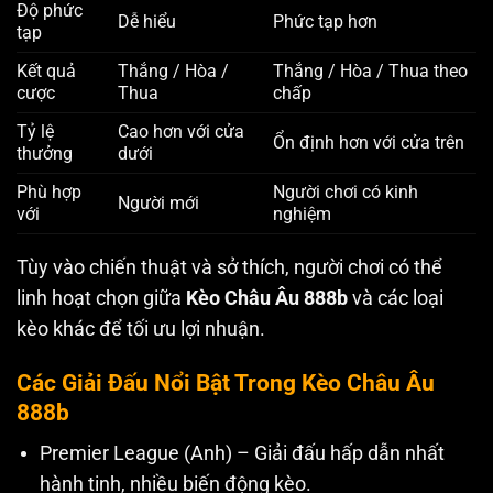
Độ phức
Dễ hiểu
Phức tạp hơn
tạp
Kết quả
Thắng / Hòa /
Thắng / Hòa / Thua theo
cược
Thua
chấp
Tỷ lệ
Cao hơn với cửa
Ổn định hơn với cửa trên
thưởng
dưới
Phù hợp
Người chơi có kinh
Người mới
với
nghiệm
Tùy vào chiến thuật và sở thích, người chơi có thể
linh hoạt chọn giữa
Kèo Châu Âu 888b
và các loại
kèo khác để tối ưu lợi nhuận.
Các Giải Đấu Nổi Bật Trong Kèo Châu Âu
888b
Premier League (Anh) – Giải đấu hấp dẫn nhất
hành tinh, nhiều biến động kèo.