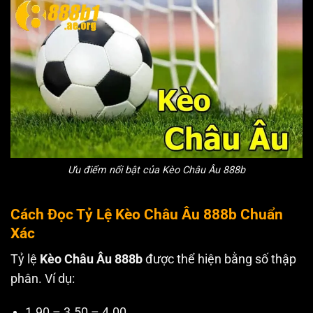
Ưu điểm nổi bật của Kèo Châu Âu 888b
Cách Đọc Tỷ Lệ Kèo Châu Âu 888b Chuẩn
Xác
Tỷ lệ
Kèo Châu Âu 888b
được thể hiện bằng số thập
phân. Ví dụ:
1.90 – 3.50 – 4.00