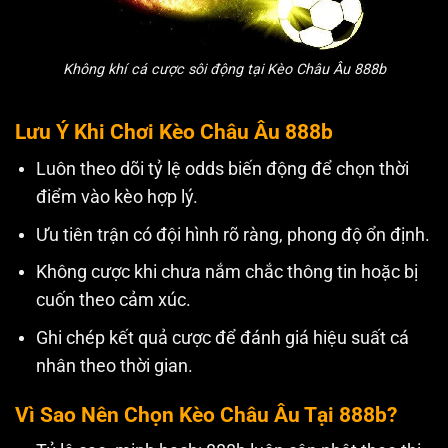
Không khí cá cược sôi động tại Kèo Châu Âu 888b
Lưu Ý Khi Chơi Kèo Châu Âu 888b
Luôn theo dõi tỷ lệ odds biến động để chọn thời
điểm vào kèo hợp lý.
Ưu tiên trận có đội hình rõ ràng, phong độ ổn định.
Không cược khi chưa nắm chắc thông tin hoặc bị
cuốn theo cảm xúc.
Ghi chép kết quả cược để đánh giá hiệu suất cá
nhân theo thời gian.
Vì Sao Nên Chọn Kèo Châu Âu Tại 888b?