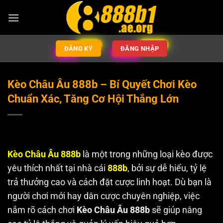
Bỏ
qua
nội
dung
ĐĂNG KÝ
ĐĂNG NHẬP
Kèo Châu Âu 888b – Bí Quyết Chơi Kèo
Chuẩn Xác, Tăng Cơ Hội Thắng Lớn
Kèo Châu Âu 888b
là một trong những loại kèo được
yêu thích nhất tại nhà cái
888b
, bởi sự dễ hiểu, tỷ lệ
trả thưởng cao và cách đặt cược linh hoạt. Dù bạn là
người chơi mới hay dân cược chuyên nghiệp, việc
nắm rõ cách chơi
Kèo Châu Âu 888b
sẽ giúp nâng