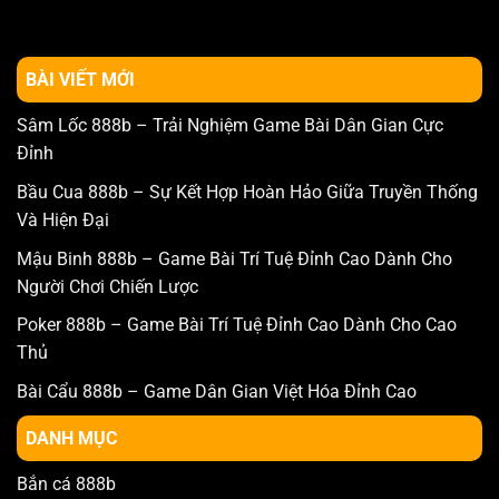
BÀI VIẾT MỚI
Sâm Lốc 888b – Trải Nghiệm Game Bài Dân Gian Cực
Đỉnh
Bầu Cua 888b – Sự Kết Hợp Hoàn Hảo Giữa Truyền Thống
Và Hiện Đại
Mậu Binh 888b – Game Bài Trí Tuệ Đỉnh Cao Dành Cho
Người Chơi Chiến Lược
Poker 888b – Game Bài Trí Tuệ Đỉnh Cao Dành Cho Cao
Thủ
Bài Cẩu 888b – Game Dân Gian Việt Hóa Đỉnh Cao
DANH MỤC
Bắn cá 888b