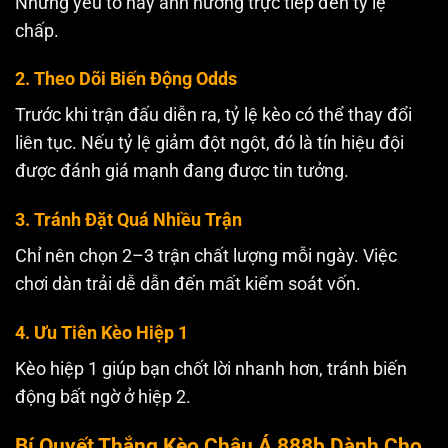
Những yếu tố này ảnh hưởng trực tiếp đến tỷ lệ
chấp.
2. Theo Dõi Biến Động Odds
Trước khi trận đấu diễn ra, tỷ lệ kèo có thể thay đổi
liên tục. Nếu tỷ lệ giảm đột ngột, đó là tín hiệu đội
được đánh giá mạnh đang được tin tưởng.
3. Tránh Đặt Quá Nhiều Trận
Chỉ nên chọn 2–3 trận chất lượng mỗi ngày. Việc
chơi dàn trải dễ dẫn đến mất kiểm soát vốn.
4. Ưu Tiên Kèo Hiệp 1
Kèo hiệp 1 giúp bạn chốt lời nhanh hơn, tránh biến
động bất ngờ ở hiệp 2.
Bí Quyết Thắng Kèo Châu Á 888b Dành Cho