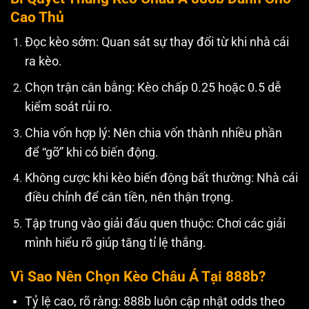
Cao Thủ
Đọc kèo sớm: Quan sát sự thay đổi từ khi nhà cái
ra kèo.
Chọn trận cân bằng: Kèo chấp 0.25 hoặc 0.5 dễ
kiểm soát rủi ro.
Chia vốn hợp lý: Nên chia vốn thành nhiều phần
để “gỡ” khi có biến động.
Không cược khi kèo biến động bất thường: Nhà cái
điều chỉnh để cân tiền, nên thận trọng.
Tập trung vào giải đấu quen thuộc: Chơi các giải
mình hiểu rõ giúp tăng tỉ lệ thắng.
Vì Sao Nên Chọn Kèo Châu Á Tại 888b?
Tỷ lệ cao, rõ ràng: 888b luôn cập nhật odds theo