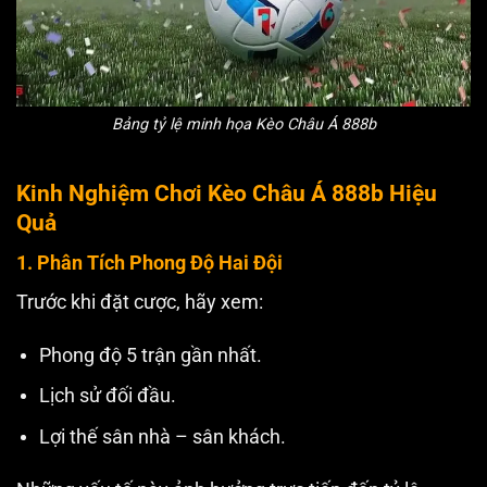
Bảng tỷ lệ minh họa Kèo Châu Á 888b
Kinh Nghiệm Chơi Kèo Châu Á 888b Hiệu
Quả
1. Phân Tích Phong Độ Hai Đội
Trước khi đặt cược, hãy xem:
Phong độ 5 trận gần nhất.
Lịch sử đối đầu.
Lợi thế sân nhà – sân khách.