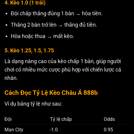
4. Kèo 1.0 (1 trái)
Đội chấp thắng đúng 1 bàn → hòa tiền.
Thắng 2 bàn trở lên → thắng đủ tiền.
Hòa hoặc thua → mất kèo.
5. Kèo 1.25, 1.5, 1.75
Là dạng nâng cao của kèo chấp 1 bàn, giúp người
chơi có nhiều mức cược phù hợp với chiến lược cá
nhân.
Cách Đọc Tỷ Lệ Kèo Châu Á 888b
Ví dụ bảng tỷ lệ như sau:
Đội
Tỷ lệ chấp
Odds
Man City
-1.0
0.95